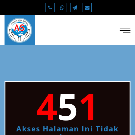
4
5
1
Akses Halaman Ini Tidak