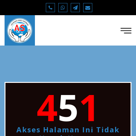
4
5
1
Akses Halaman Ini Tidak