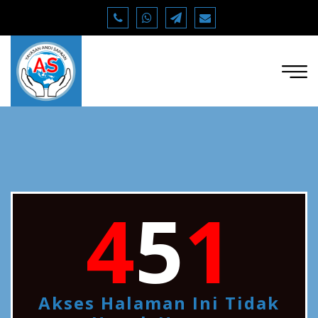
4
5
1
Akses Halaman Ini Tidak