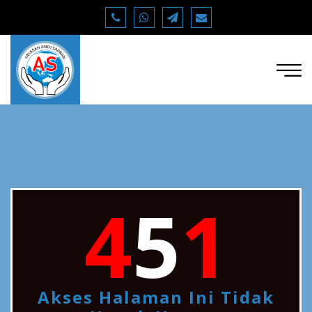
4
5
1
Akses Halaman Ini Tidak